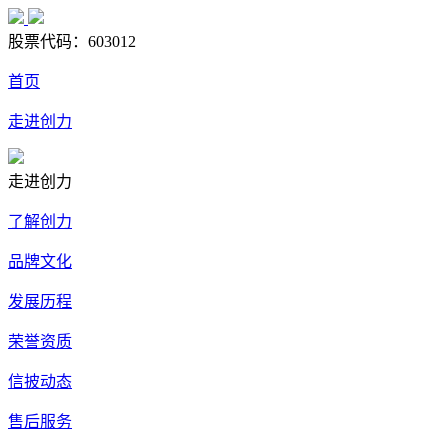
股票代码：
603012
首页
走进创力
走进创力
了解创力
品牌文化
发展历程
荣誉资质
信披动态
售后服务