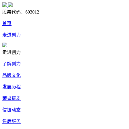
股票代码：
603012
首页
走进创力
走进创力
了解创力
品牌文化
发展历程
荣誉资质
信披动态
售后服务