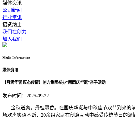
媒体资讯
公司新闻
行业资讯
招贤纳士
我们在创力
加入我们
Media
Information
媒体资讯
【月满华诞 匠心传情】创力集团举办“团圆庆华诞”亲子活动​
发布时间：2025-09-22
金秋送爽，丹桂飘香。在国庆华诞与中秋佳节双节到来的前夕
场欢声笑语不断，20余组家庭在创意互动中感受传统节日的温