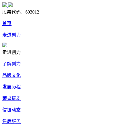
股票代码：
603012
首页
走进创力
走进创力
了解创力
品牌文化
发展历程
荣誉资质
信披动态
售后服务