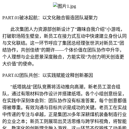
PART.01破冰起航：以文化融合锻造团队凝聚力
此次集团人力资源部创新设计了“趣味自我介绍”小游戏，
打破职场陌生壁垒，新员工在接力式互动中快速建立身份认同
与文化联结。这一环节呼应了集团总经理张世洪对新员工“团
结协作，共创佳绩”的期许——个体价值在团队协作中升华，
个人理想与企业愿景深度融合，方能实现“为创力明天创造更
大价值”的使命。
PART.02团队共创：以实践赋能诠释创新基因
"纸塔挑战"团队竞赛将活动推向高潮，新老员工混合组
队，通过有限材料协作设计并搭建纸塔。各个小组创意纷呈，
在实践中深刻体会到：团队协作没有标准答案，每个创意都值
得被尊重。有效沟通与目标共识是成功的关键。老员工在实战
中传递的专注与卓越，正是集团20多年深耕煤机装备制造行业
的立业之本；新员工则展现出灵活思维与跨学科视角，将智能
化、数字化的创新理念融入游戏。这一环节不仅锻炼了动手能